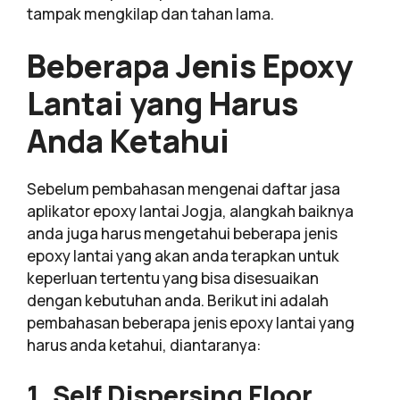
tampak mengkilap dan tahan lama.
Beberapa Jenis Epoxy
Lantai yang Harus
Anda Ketahui
Sebelum pembahasan mengenai daftar jasa
aplikator epoxy lantai Jogja, alangkah baiknya
anda juga harus mengetahui beberapa jenis
epoxy lantai yang akan anda terapkan untuk
keperluan tertentu yang bisa disesuaikan
dengan kebutuhan anda. Berikut ini adalah
pembahasan beberapa jenis epoxy lantai yang
harus anda ketahui, diantaranya:
1. Self Dispersing Floor