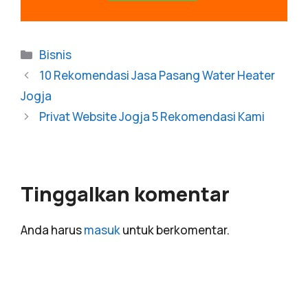
Bisnis
10 Rekomendasi Jasa Pasang Water Heater
Jogja
Privat Website Jogja 5 Rekomendasi Kami
Tinggalkan komentar
Anda harus
masuk
untuk berkomentar.