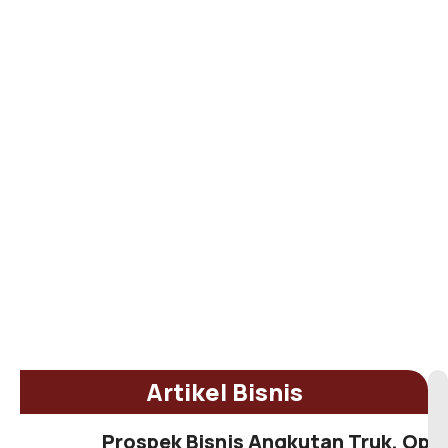
Artikel Bisnis
Prospek Bisnis Angkutan Truk, Opt