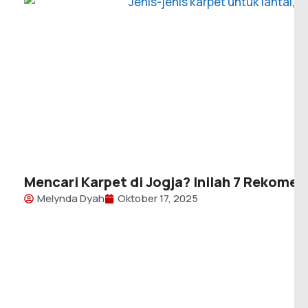
Mencari Karpet di Jogja? Inilah 7 Rekome
Melynda Dyah
Oktober 17, 2025