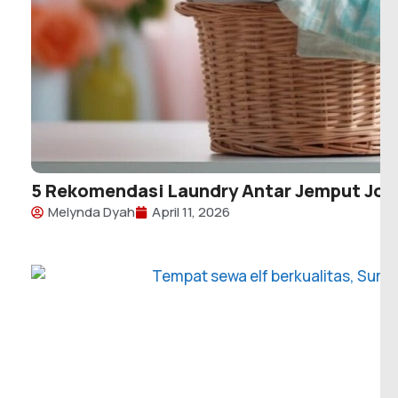
5 Rekomendasi Laundry Antar Jemput Jogj
Melynda Dyah
April 11, 2026