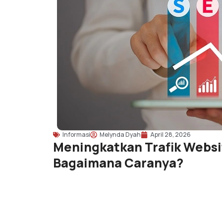
Informasi
Melynda Dyah
April 28, 2026
Meningkatkan Trafik Websi
Bagaimana Caranya?