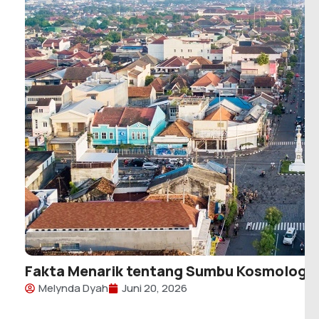
Fakta Menarik tentang Sumbu Kosmologis
Melynda Dyah
Juni 20, 2026