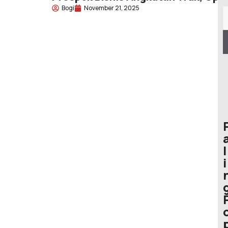
Bogi
November 21, 2025
l
i