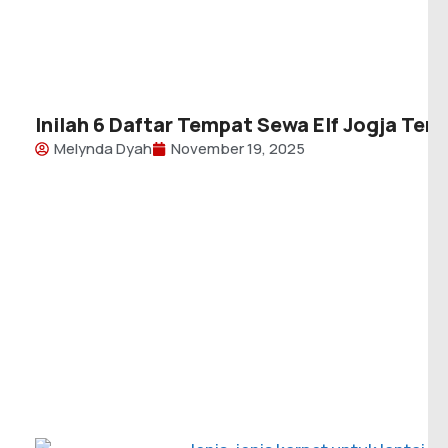
Inilah 6 Daftar Tempat Sewa Elf Jogja Ter
Melynda Dyah
November 19, 2025