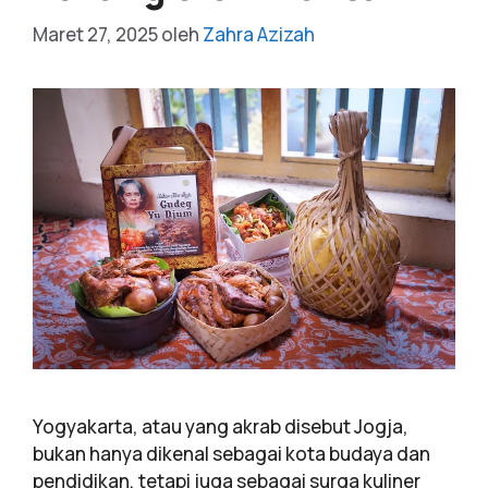
Maret 27, 2025
oleh
Zahra Azizah
Yogyakarta, atau yang akrab disebut Jogja,
bukan hanya dikenal sebagai kota budaya dan
pendidikan, tetapi juga sebagai surga kuliner