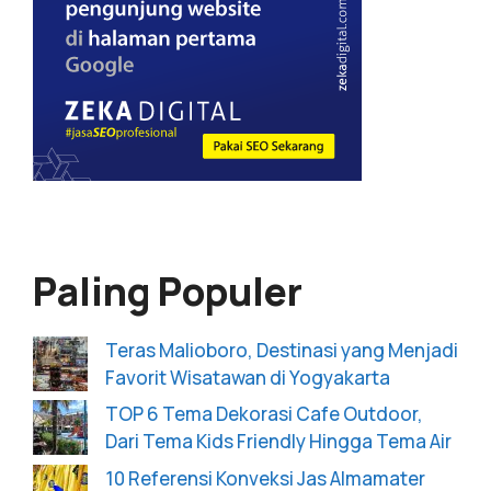
Paling Populer
Teras Malioboro, Destinasi yang Menjadi
Favorit Wisatawan di Yogyakarta
TOP 6 Tema Dekorasi Cafe Outdoor,
Dari Tema Kids Friendly Hingga Tema Air
10 Referensi Konveksi Jas Almamater