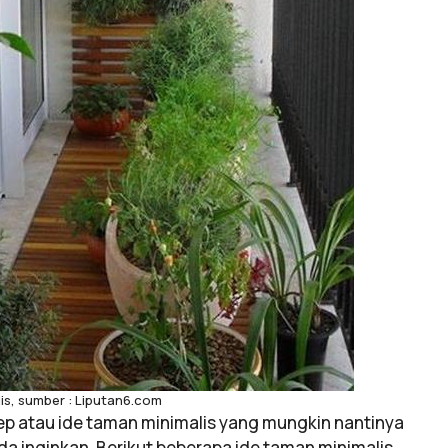
is, sumber : Liputan6.com
ep atau ide taman minimalis yang mungkin nantinya
da inginkan. Berikut beberapa ide taman minimalis