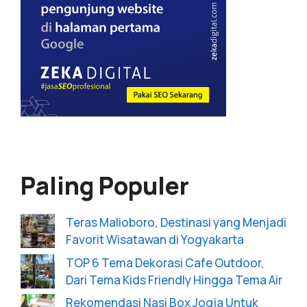
Paling Populer
Teras Malioboro, Destinasi yang Menjadi
Favorit Wisatawan di Yogyakarta
TOP 6 Tema Dekorasi Cafe Outdoor,
Dari Tema Kids Friendly Hingga Tema Air
Rekomendasi Nasi Box Jogja Untuk