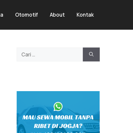
ta
Otomotif
About
Kontak