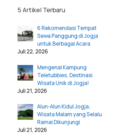
5 Artikel Terbaru
6 Rekomendasi Tempat
Sewa Panggung di Jogja
untuk Berbagai Acara
Juli 22, 2026
Mengenal Kampung
Teletubbies, Destinasi
Wisata Unik di Jogja!
Juli 21, 2026
Alun-Alun Kidul Jogja,
Wisata Malam yang Selalu
Ramai Dikunjungi
Juli 21, 2026