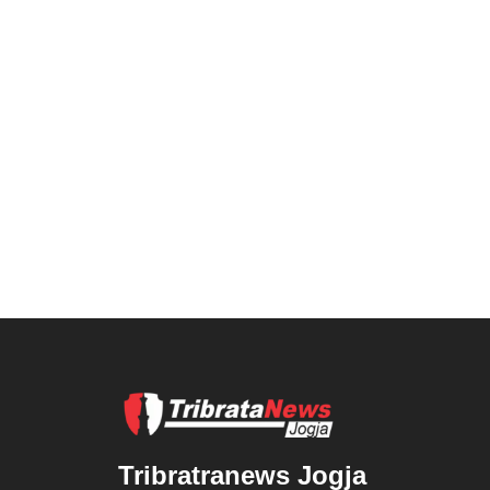
Tribratranews Jogja