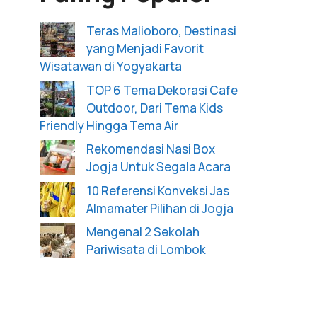
Teras Malioboro, Destinasi
yang Menjadi Favorit
Wisatawan di Yogyakarta
TOP 6 Tema Dekorasi Cafe
Outdoor, Dari Tema Kids
Friendly Hingga Tema Air
Rekomendasi Nasi Box
Jogja Untuk Segala Acara
10 Referensi Konveksi Jas
Almamater Pilihan di Jogja
Mengenal 2 Sekolah
Pariwisata di Lombok