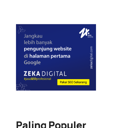
Paling Populer