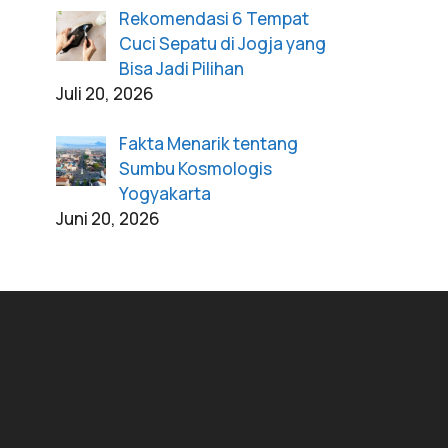
Rekomendasi 6 Tempat
Cuci Sepatu di Jogja yang
Bisa Jadi Pilihan
Juli 20, 2026
Fakta Menarik tentang
Sumbu Kosmologis
Yogyakarta
Juni 20, 2026