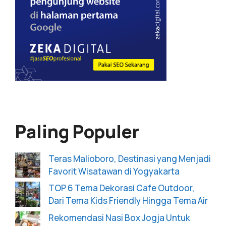
Paling Populer
Teras Malioboro, Destinasi yang Menjadi
Favorit Wisatawan di Yogyakarta
TOP 6 Tema Dekorasi Cafe Outdoor,
Dari Tema Kids Friendly Hingga Tema Air
Rekomendasi Nasi Box Jogja Untuk