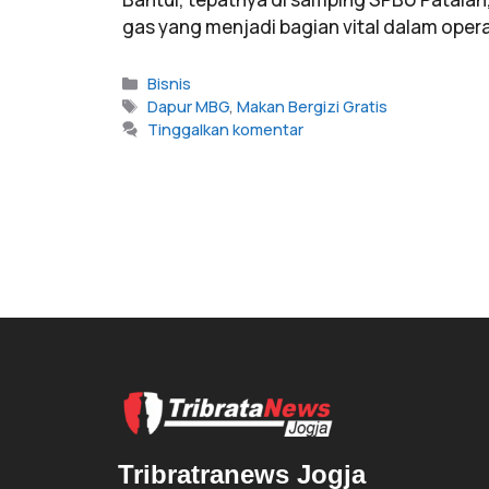
gas yang menjadi bagian vital dalam opera
Bisnis
Dapur MBG
,
Makan Bergizi Gratis
Tinggalkan komentar
Tribratranews Jogja