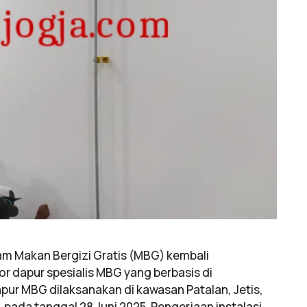
am Makan Bergizi Gratis (MBG) kembali
r dapur spesialis MBG yang berbasis di
 dapur MBG dilaksanakan di kawasan Patalan, Jetis,
 pada tanggal 28 Juni 2025. Pengerjaan instalasi