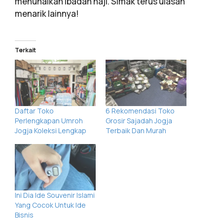
menunaikan ibadah haji. Simak terus ulasan
menarik lainnya!
Terkait
Daftar Toko
6 Rekomendasi Toko
Perlengkapan Umroh
Grosir Sajadah Jogja
Jogja Koleksi Lengkap
Terbaik Dan Murah
Ini Dia Ide Souvenir Islami
Yang Cocok Untuk Ide
Bisnis