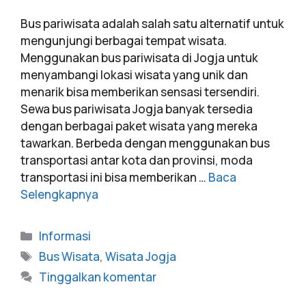
Bus pariwisata adalah salah satu alternatif untuk
mengunjungi berbagai tempat wisata.
Menggunakan bus pariwisata di Jogja untuk
menyambangi lokasi wisata yang unik dan
menarik bisa memberikan sensasi tersendiri.
Sewa bus pariwisata Jogja banyak tersedia
dengan berbagai paket wisata yang mereka
tawarkan. Berbeda dengan menggunakan bus
transportasi antar kota dan provinsi, moda
transportasi ini bisa memberikan …
Baca
Selengkapnya
Informasi
Bus Wisata
,
Wisata Jogja
Tinggalkan komentar