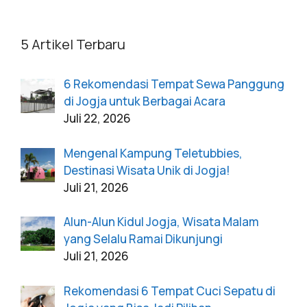
5 Artikel Terbaru
6 Rekomendasi Tempat Sewa Panggung
di Jogja untuk Berbagai Acara
Juli 22, 2026
Mengenal Kampung Teletubbies,
Destinasi Wisata Unik di Jogja!
Juli 21, 2026
Alun-Alun Kidul Jogja, Wisata Malam
yang Selalu Ramai Dikunjungi
Juli 21, 2026
Rekomendasi 6 Tempat Cuci Sepatu di