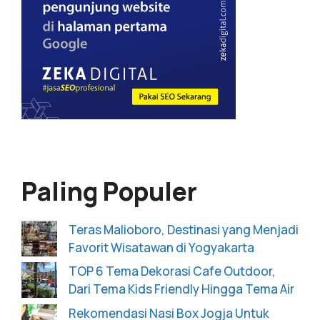
Paling Populer
Teras Malioboro, Destinasi yang Menjadi
Favorit Wisatawan di Yogyakarta
TOP 6 Tema Dekorasi Cafe Outdoor,
Dari Tema Kids Friendly Hingga Tema Air
Rekomendasi Nasi Box Jogja Untuk